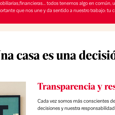
biliarias,financieras... todos tenemos algo en común
ortante que nos une y da sentido a nuestro trabajo: tu c
na casa es
una decisi
Transparencia y re
Cada vez somos más conscientes del
decisiones y nuestra responsabilida