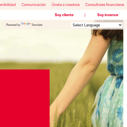
enibilidad
Comunicación
Únete a nosotros
Consultores financieros
Soy cliente
Soy inversor
Powered by
Translate
¡Trabajar en un
Great Place to
Work
mola!
®