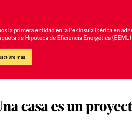
n adherirse a
EEML).
na casa es
un proyec