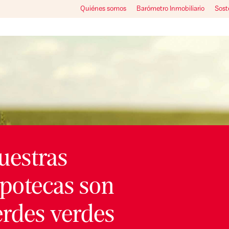
Quiénes somos
Barómetro Inmobiliario
Sost