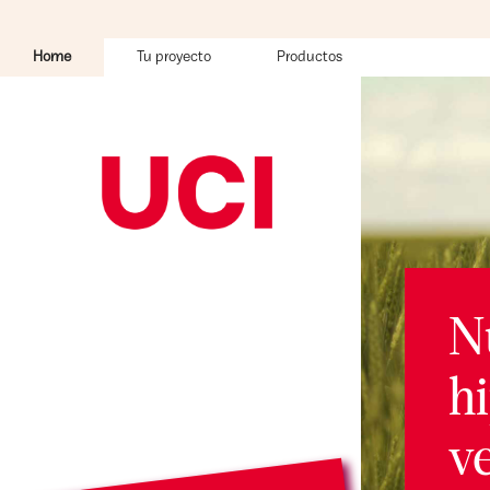
Home
Tu proyecto
Productos
Nuestras
hipotecas son
verdes verdes