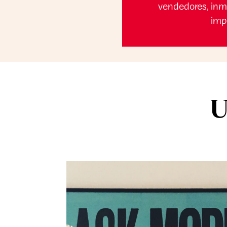
vendedores, inmo
imp
U